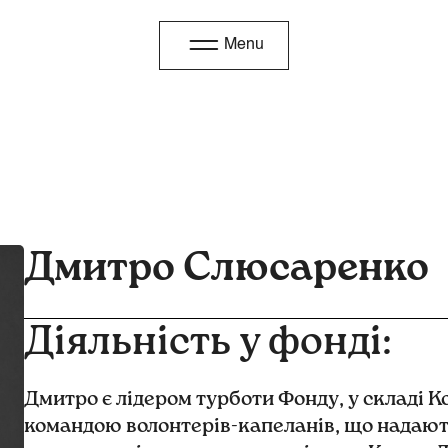
Menu
Дмитро Слюсаренко
Діяльність у фонді:
Дмитро є лідером турботи Фонду, у складі К
командою волонтерів-капеланів, що надають