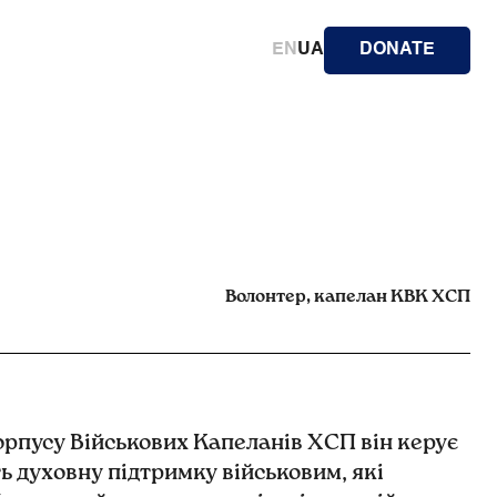
EN
UA
DONATE
Волонтер, капелан КВК ХСП
орпусу Військових Капеланів ХСП він керує
 духовну підтримку військовим, які