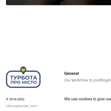
General
Our work
How to join
Blog
A
We use cookies to give user
© 2018-2023
HillsongNumber_item1