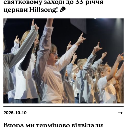
святковому заході до 33-річчя
церкви Hillsong! 🎉
2025-10-10
Вчора ми терміново відвідали