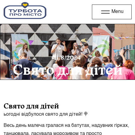
Menu
11/8/2024
Свято для дітей
Свято для дітей
ьогодні відбулося свято для дітей! 🍭
Весь день малеча гралася на батутах, надувних гірках,
танцювала, ласувала морозивом та просто