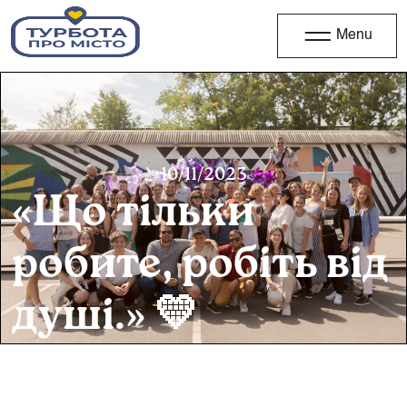
Menu
10/11/2023
«Що тільки
робите, робіть від
душі.» 💛