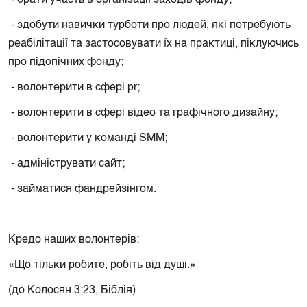
⁃ брати участь в організації заходів фонду;
- здобути навички турботи про людей, які потребують
реабілітації та застосовувати їх на практиці, піклуючись
про підопічних фонду;
⁃ волонтерити в сфері pr;
⁃ волонтерити в сфері відео та графічного дизайну;
⁃ волонтерити у команді SMM;
⁃ адмініструвати сайт;
⁃ займатися фандрейзінгом.
Кредо наших волонтерів:
«Що тільки робите, робіть від душі.»
(до Колосян 3:23, Біблія)