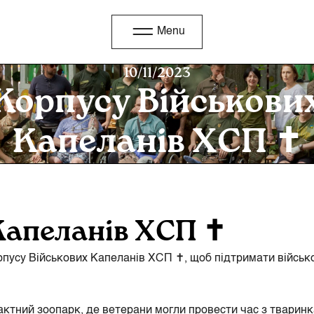
Menu
10/11/2023
Корпусу Військови
Капеланів ХСП ✝️
Капеланів ХСП ✝️
усу Військових Капеланів ХСП ✝️, щоб підтримати військов
ктний зоопарк, де ветерани могли провести час з тваринка