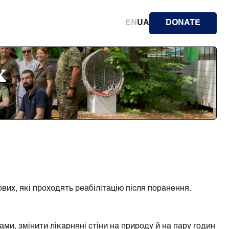
EN
UA
DONATE
х
их, які проходять реабілітацію після поранення.
ми, змінити лікарняні стіни на природу й на пару годин