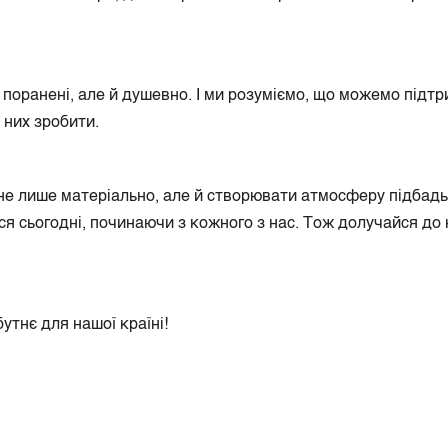
 поранені, але й душевно. І ми розуміємо, що можемо підт
я них зробити.
е лише матеріально, але й створювати атмосферу підбадьо
ся сьогодні, починаючи з кожного з нас. Тож долучайся до
утнє для нашої країні!