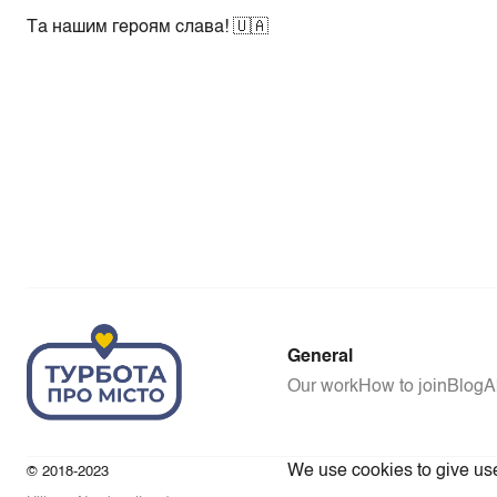
Та нашим героям слава! 🇺🇦
General
Our work
How to join
Blog
A
We use cookies to give user
© 2018-2023