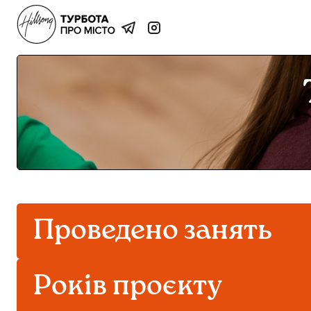
Проведено занять
Років проєкту