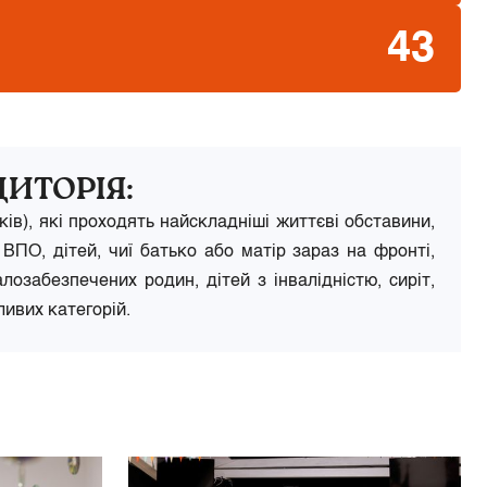
43
ДИТОРІЯ:
оків), які проходять найскладніші життєві обставини,
ВПО, дітей, чиї батько або матір зараз на фронті,
алозабезпечених родин, дітей з інвалідністю, сиріт,
ливих категорій.